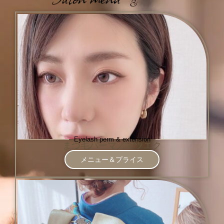
Price
&
サロンメニュー&プライス
Eyelash perm & extension
まつ毛パーマ／マツエク
メニュー＆プライス