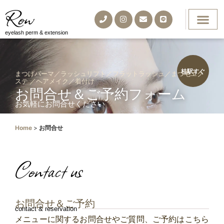
Row
eyelash perm & extension
桂駅すぐ
まつげパーマ／ラッシュリフト／フラットラッシュ／まつ毛エク
ステ ／ヘアメイク／着付け
お問合せ＆ご予約フォーム
お気軽にお問合せください
Home
>
お問合せ
Contact us
お問合せ＆ご予約
contact & reservation
メニューに関するお問合せやご質問、ご予約はこちら